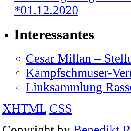
*01.12.2020
Interessantes
Cesar Millan – Stel
Kampfschmuser-Verm
Linksammlung Rass
XHTML
CSS
Copyright by
Benedikt R