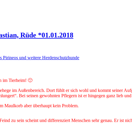
stian, Rüde *01.01.2018
os Pirineos und weitere Herdenschutzhunde
en im Tierheim! 🙁
igehege im Außenbereich. Dort fühlt er sich wohl und kommt seiner Auf
gert“. Bei seinen gewohnten Pflegern ist er hingegen ganz lieb und 
em Maulkorb aber überhaupt kein Problem.
eind zu sein scheint und differenziert Menschen sehr genau. Er ist ni