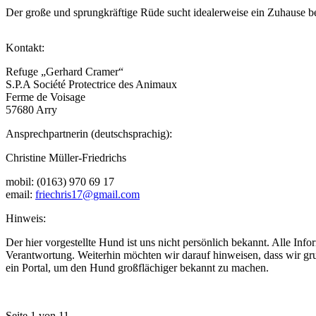
Der große und sprungkräftige Rüde sucht idealerweise ein Zuhause b
Kontakt:
Refuge „Gerhard Cramer“
S.P.A Société Protectrice des Animaux
Ferme de Voisage
57680 Arry
Ansprechpartnerin (deutschsprachig):
Christine Müller-Friedrichs
mobil: (0163) 970 69 17
email:
friechris17@gmail.com
Hinweis:
Der hier vorgestellte Hund ist uns nicht persönlich bekannt. Alle In
Verantwortung. Weiterhin möchten wir darauf hinweisen, dass wir grun
ein Portal, um den Hund großflächiger bekannt zu machen.
Seite 1 von 1
1