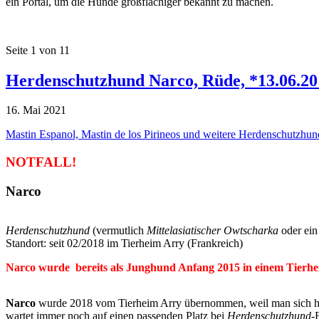
ein Portal, um die Hunde großflächiger bekannt zu machen.
Seite 1 von 1
1
Herdenschutzhund Narco, Rüde, *13.06.201
16. Mai 2021
Mastin Espanol, Mastin de los Pirineos und weitere Herdenschutzhun
NOTFALL!
Narco
Herdenschutzhund
(vermutlich
Mittelasiatischer Owtscharka
oder ei
Standort: seit 02/2018 im Tierheim Arry (Frankreich)
Narco wurde bereits als Junghund Anfang 2015 in einem Tierheim
Narco
wurde 2018 vom Tierheim Arry übernommen, weil man sich hier 
wartet immer noch auf einen passenden Platz bei
Herdenschutzhund
-