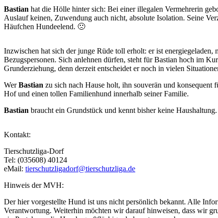
Bastian
hat die Hölle hinter sich: Bei einer illegalen Vermehrerin geb
Auslauf keinen, Zuwendung auch nicht, absolute Isolation. Seine Ver
Häufchen Hundeelend. 🙁
Inzwischen hat sich der junge Rüde toll erholt: er ist energiegelade
Bezugspersonen. Sich anlehnen dürfen, steht für Bastian hoch im Kurs,
Grunderziehung, denn derzeit entscheidet er noch in vielen Situationen
Wer
Bastian
zu sich nach Hause holt, ihn souverän und konsequent fü
Hof und einen tollen Familienhund innerhalb seiner Familie.
Bastian
braucht ein Grundstück und kennt bisher keine Haushaltung. 
Kontakt:
Tierschutzliga-Dorf
Tel: (035608) 40124
eMail:
tierschutzligadorf@tierschutzliga.de
Hinweis der MVH:
Der hier vorgestellte Hund ist uns nicht persönlich bekannt. Alle In
Verantwortung. Weiterhin möchten wir darauf hinweisen, dass wir grun