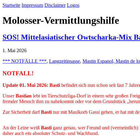
Startseite
Impressum
Disclaimer
Logos
Molosser-Vermittlungshilfe
SOS! Mittelasiatischer Owtscharka-Mix Ba
1. Mai 2026
*** NOTFÄLLE ***
,
Langzeitinsasse
,
Mastin Espanol, Mastin de l
NOTFALL!
Update 01. Mai 2026: Basti
befindet sich nun schon seit fast 7 Jahr
Unser
Bastian
lebt im Tierschutzliga-Dorf in einem sehr großen Fre
fremder Mensch ihm zu nahekommt oder vor dem Grundstück „herumlun
Zur Sicherheit darf
Basti
nur mit Maulkorb Gassi gehen, er hat mit d
An der Leine weiß
Basti
ganz genau, wer Freund und (vermeintlich) F
daher auch ein absoluter Schutz- und Wachhund.