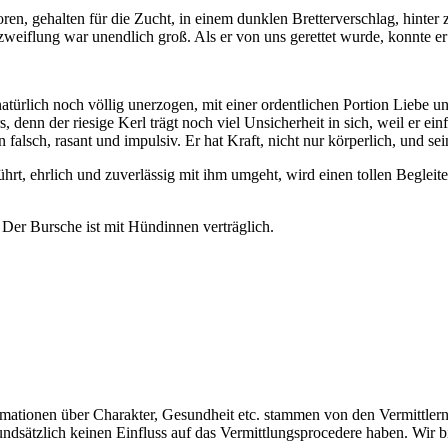
oren, gehalten für die Zucht, in einem dunklen Bretterverschlag, hinter 
zweiflung war unendlich groß. Als er von uns gerettet wurde, konnte 
n, natürlich noch völlig unerzogen, mit einer ordentlichen Portion Lie
 denn der riesige Kerl trägt noch viel Unsicherheit in sich, weil er ei
 falsch, rasant und impulsiv. Er hat Kraft, nicht nur körperlich, und se
hrt, ehrlich und zuverlässig mit ihm umgeht, wird einen tollen Begle
Der Bursche ist mit Hündinnen verträglich.
formationen über Charakter, Gesundheit etc. stammen von den Vermittler
dsätzlich keinen Einfluss auf das Vermittlungsprocedere haben. Wir bi