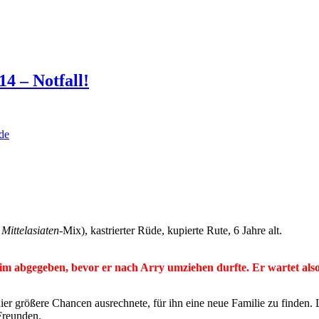
4 – Notfall!
de
n
Mittelasiaten
-Mix), kastrierter Rüde, kupierte Rute, 6 Jahre alt.
 abgegeben, bevor er nach Arry umziehen durfte. Er wartet also s
größere Chancen ausrechnete, für ihn eine neue Familie zu finden. Le
Freunden.