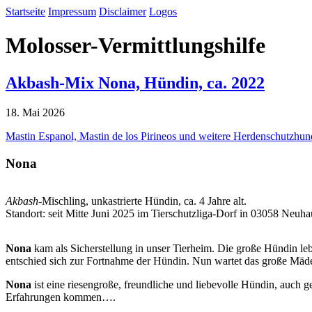
Startseite
Impressum
Disclaimer
Logos
Molosser-Vermittlungshilfe
Akbash-Mix Nona, Hündin, ca. 2022
18. Mai 2026
Mastin Espanol, Mastin de los Pirineos und weitere Herdenschutzhun
Nona
Akbash
-Mischling, unkastrierte Hündin, ca. 4 Jahre alt.
Standort: seit Mitte Juni 2025 im Tierschutzliga-Dorf in 03058 Neuh
Nona
kam als Sicherstellung in unser Tierheim. Die große Hündin l
entschied sich zur Fortnahme der Hündin. Nun wartet das große Mäde
Nona
ist eine riesengroße, freundliche und liebevolle Hündin, auch 
Erfahrungen kommen….