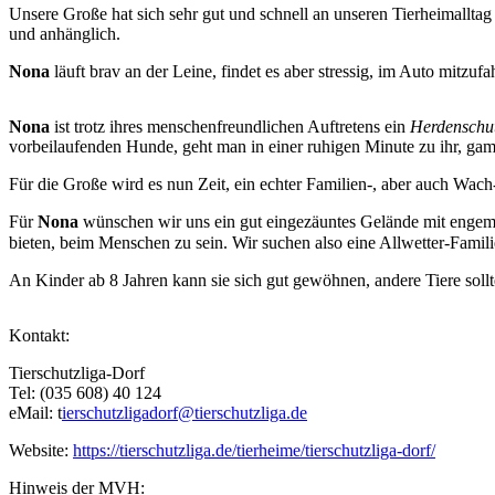
Unsere Große hat sich sehr gut und schnell an unseren Tierheimallta
und anhänglich.
Nona
läuft brav an der Leine, findet es aber stressig, im Auto mitzuf
Nona
ist trotz ihres menschenfreundlichen Auftretens ein
Herdenschu
vorbeilaufenden Hunde, geht man in einer ruhigen Minute zu ihr, gam
Für die Große wird es nun Zeit, ein echter Familien-, aber auch Wa
Für
Nona
wünschen wir uns ein gut eingezäuntes Gelände mit engem Fa
bieten, beim Menschen zu sein. Wir suchen also eine Allwetter-Famili
An Kinder ab 8 Jahren kann sie sich gut gewöhnen, andere Tiere sollte
Kontakt:
Tierschutzliga-Dorf
Tel: (035 608) 40 124
eMail: t
ierschutzligadorf@tierschutzliga.de
Website:
https://tierschutzliga.de/tierheime/tierschutzliga-dorf/
Hinweis der MVH: