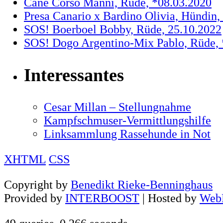
Cane Corso Manni, Rüde, *08.03.2020
Presa Canario x Bardino Olivia, Hündin,
SOS! Boerboel Bobby, Rüde, 25.10.2022
SOS! Dogo Argentino-Mix Pablo, Rüde, 
Interessantes
Cesar Millan – Stellungnahme
Kampfschmuser-Vermittlungshilfe
Linksammlung Rassehunde in Not
XHTML
CSS
Copyright by
Benedikt Rieke-Benninghaus
Provided by
INTERBOOST
| Hosted by
WebH