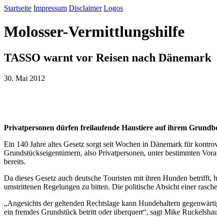
Startseite
Impressum
Disclaimer
Logos
Molosser-Vermittlungshilfe
TASSO warnt vor Reisen nach Dänemark
30. Mai 2012
Privatpersonen dürfen freilaufende Haustiere auf ihrem Grundbe
Ein 140 Jahre altes Gesetz sorgt seit Wochen in Dänemark für kontro
Grundstückseigentümern, also Privatpersonen, unter bestimmten Vora
bereits.
Da dieses Gesetz auch deutsche Touristen mit ihren Hunden betrifft
umstrittenen Regelungen zu bitten. Die politische Absicht einer ras
„Angesichts der geltenden Rechtslage kann Hundehaltern gegenwärtig
ein fremdes Grundstück betritt oder überquert“, sagt Mike Ruckelsha